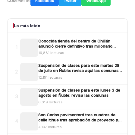
Facebook
Twitter
WhatsApp
COMPARTIR:
Lo más leído
Conocida tienda del centro de Chillán
anunció cierre definitivo tras millonario
1
robo ocurrido la madrugada del reciente
16,881 lecturas
lunes
Suspensión de clases para este martes 28
de julio en Ñuble: revisa aquí las comunas y
2
sectores
12,151 lecturas
Suspensión de clases para este lunes 3 de
agosto en Ñuble: revisa las comunas
3
6,019 lecturas
San Carlos pavimentará tres cuadras de
calle Itihue tras aprobación de proyecto por
4
más de $554 millones
4,137 lecturas