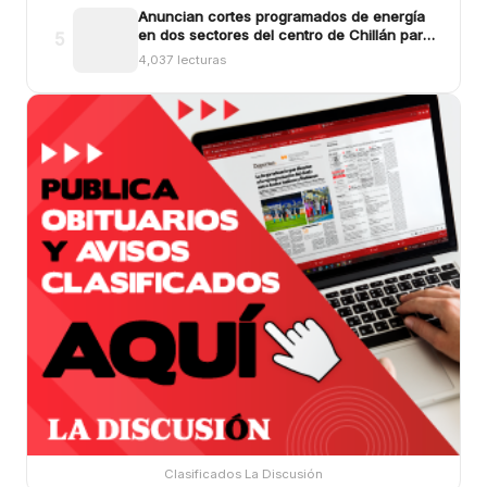
Anuncian cortes programados de energía
en dos sectores del centro de Chillán para
5
este viernes
4,037 lecturas
Clasificados La Discusión