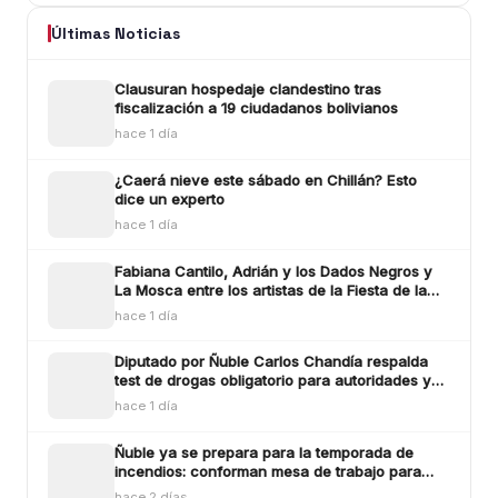
Últimas Noticias
Clausuran hospedaje clandestino tras
fiscalización a 19 ciudadanos bolivianos
hace 1 día
¿Caerá nieve este sábado en Chillán? Esto
dice un experto
hace 1 día
Fabiana Cantilo, Adrián y los Dados Negros y
La Mosca entre los artistas de la Fiesta de la
Longaniza Chillán 2026
hace 1 día
Diputado por Ñuble Carlos Chandía respalda
test de drogas obligatorio para autoridades y
funcionarios públicos
hace 1 día
Ñuble ya se prepara para la temporada de
incendios: conforman mesa de trabajo para
enfrentar los siniestros
hace 2 días