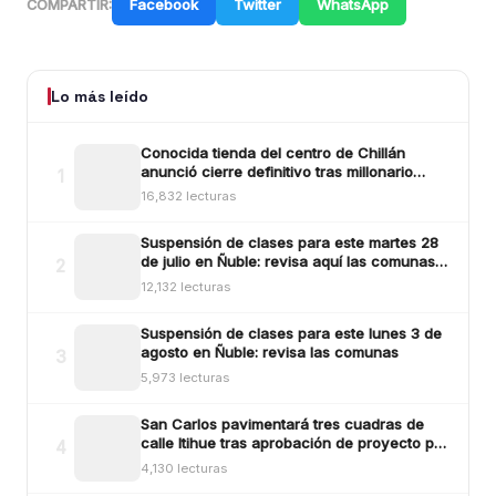
Facebook
Twitter
WhatsApp
COMPARTIR:
Lo más leído
Conocida tienda del centro de Chillán
anunció cierre definitivo tras millonario
1
robo ocurrido la madrugada del reciente
16,832 lecturas
lunes
Suspensión de clases para este martes 28
de julio en Ñuble: revisa aquí las comunas y
2
sectores
12,132 lecturas
Suspensión de clases para este lunes 3 de
agosto en Ñuble: revisa las comunas
3
5,973 lecturas
San Carlos pavimentará tres cuadras de
calle Itihue tras aprobación de proyecto por
4
más de $554 millones
4,130 lecturas