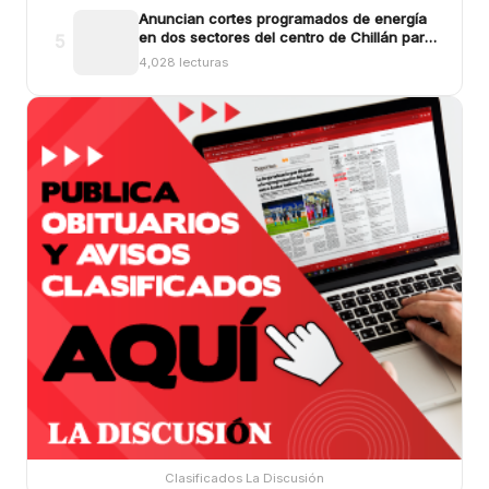
Anuncian cortes programados de energía
en dos sectores del centro de Chillán para
5
este viernes
4,028 lecturas
Clasificados La Discusión