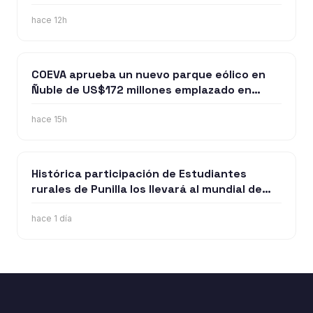
provocados por los sistemas frontlaes
hace 12h
COEVA aprueba un nuevo parque eólico en
Ñuble de US$172 millones emplazado en
Ñiquén y San Carlos
hace 15h
Histórica participación de Estudiantes
rurales de Punilla los llevará al mundial de
robótica en Estados Unidos
hace 1 día