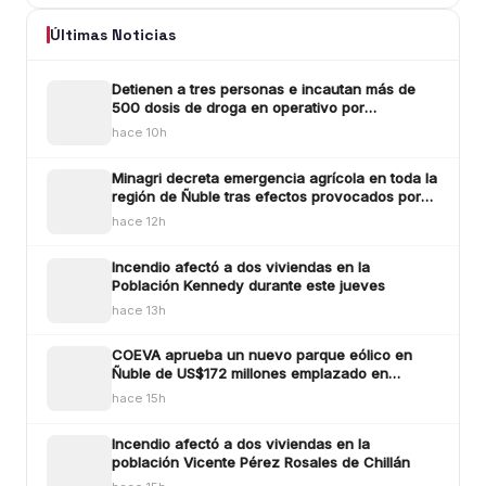
Últimas Noticias
Detienen a tres personas e incautan más de
500 dosis de droga en operativo por
microtráfico en Bulne
hace 10h
Minagri decreta emergencia agrícola en toda la
región de Ñuble tras efectos provocados por
los sistemas frontlaes
hace 12h
Incendio afectó a dos viviendas en la
Población Kennedy durante este jueves
hace 13h
COEVA aprueba un nuevo parque eólico en
Ñuble de US$172 millones emplazado en
Ñiquén y San Carlos
hace 15h
Incendio afectó a dos viviendas en la
población Vicente Pérez Rosales de Chillán