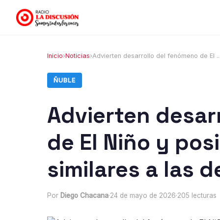
Inicio
›
Noticias
›
Advierten desarrollo del fenómeno de El ..
ÑUBLE
Advierten desar
de El Niño y pos
similares a las 
Por
Diego Chacana
·
24 de mayo de 2026
·
205 lecturas