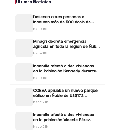
Últimas Noticias
Detienen a tres personas e
incautan más de 500 dosis de
droga en operativo por
hace 16h
microtráfico en Bulne
Minagri decreta emergencia
agrícola en toda la región de Ñuble
tras efectos provocados por los
hace 18h
sistemas frontlaes
Incendio afectó a dos viviendas
en la Población Kennedy durante
este jueves
hace 19h
COEVA aprueba un nuevo parque
eólico en Ñuble de US$172
millones emplazado en Ñiquén y
hace 21h
San Carlos
Incendio afectó a dos viviendas
en la población Vicente Pérez
Rosales de Chillán
hace 21h