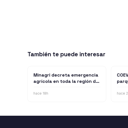
También te puede interesar
Minagri decreta emergencia
COEV
agrícola en toda la región de
parq
Ñuble tras efectos
US$1
provocados por los sistemas
en Ñ
hace 18h
hace 2
frontlaes