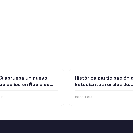
A aprueba un nuevo
Histórica participación 
ue eólico en Ñuble de
Estudiantes rurales de
72 millones emplazado
Punilla los llevará al mun
iquén y San Carlos
de robótica en Estados
1h
hace 1 día
Unidos