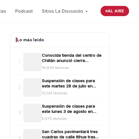
tas
Podcast
Sitios La Discusión
AL AIRE
Lo más leído
Conocida tienda del centro de
Chillán anunció cierre
1
definitivo tras millonario robo
16,834 lecturas
ocurrido la madrugada del
reciente lunes
Suspensión de clases para
este martes 28 de julio en
2
Ñuble: revisa aquí las comunas
12,134 lecturas
y sectores
Suspensión de clases para
este lunes 3 de agosto en
3
Ñuble: revisa las comunas
5,975 lecturas
San Carlos pavimentará tres
cuadras de calle Itihue tras
4