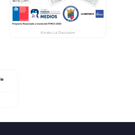
Kiosko La Discusion
de
dial