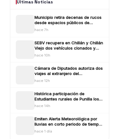
Últimas Noticias
Municipio retira decenas de rucos
desde espacios públicos de
Chillán durante las últimas dos
hace 7h
semanas
SEBV recupera en Chillán y Chillán
Viejo dos vehículos clonados y
detiene a sus ocupantes
hace 10h
Cámara de Diputados autoriza dos
viajes al extranjero del
expresidente Gabriel Boric durante
hace 12h
agosto
Histórica participación de
Estudiantes rurales de Punilla los
llevará al mundial de robótica en
hace 14h
Estados Unidos
Emiten Alerta Meteorológica por
lluvias en corto periodo de tiempo
para Ñuble durante la tarde de
hace 1 día
este miércoles