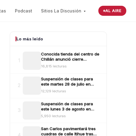
tas
Podcast
Sitios La Discusión
AL AIRE
Lo más leído
Conocida tienda del centro de
Chillán anunció cierre
1
definitivo tras millonario robo
16,815 lecturas
ocurrido la madrugada del
reciente lunes
Suspensión de clases para
este martes 28 de julio en
2
Ñuble: revisa aquí las comunas
12,129 lecturas
y sectores
Suspensión de clases para
este lunes 3 de agosto en
3
Ñuble: revisa las comunas
5,950 lecturas
San Carlos pavimentará tres
cuadras de calle Itihue tras
4