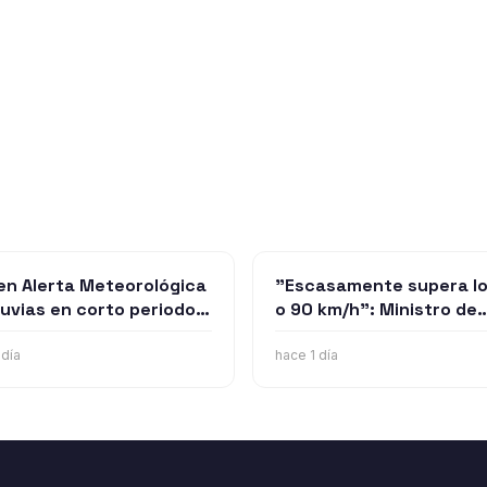
en Alerta Meteorológica
"Escasamente supera l
lluvias en corto periodo
o 90 km/h": Ministro de
iempo para Ñuble
Transportes enfrenta
nte la tarde de este
críticas por cambiar su
 día
hace 1 día
coles
postura sobre el tren
Santiago-Chillán