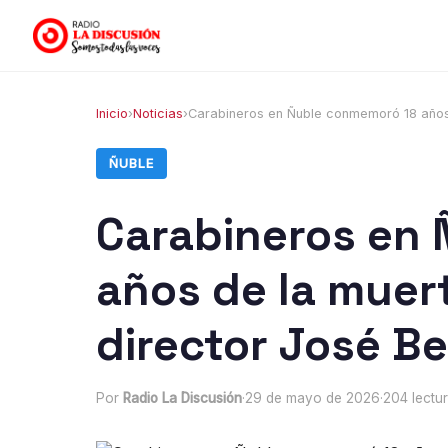
Inicio
›
Noticias
›
Carabineros en Ñuble conmemoró 18 años 
ÑUBLE
Carabineros en
años de la muer
director José B
Por
Radio La Discusión
·
29 de mayo de 2026
·
204 lectu