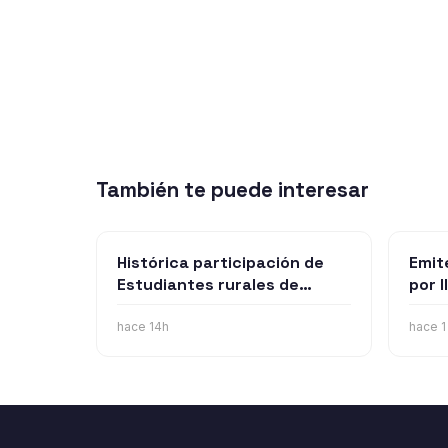
También te puede interesar
Histórica participación de
Emit
Estudiantes rurales de
por 
Punilla los llevará al mundial
de t
de robótica en Estados
dura
hace 14h
hace 1
Unidos
miér