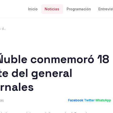
Inicio
Noticias
Programación
Entrevis
d...
 Ñuble conmemoró 18
te del general
ernales
ras
Facebook
·
Twitter
·
WhatsApp