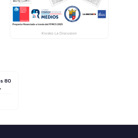
Kiosko La Discusion
os 80