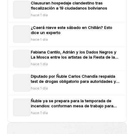
Clausuran hospedaje clandestino tras
fiscalización a 19 ciudadanos bolivianos
hace 1 día
¿Caerá nieve este sábado en Chillán? Esto
dice un experto
hace 1 día
Fabiana Cantilo, Adrián y los Dados Negros y
La Mosca entre los artistas de la Fiesta de la
Longaniza Chillán 2026
hace 1 día
Diputado por Ñuble Carlos Chandía respalda
test de drogas obligatorio para autoridades y
funcionarios públicos
hace 1 día
Ñuble ya se prepara para la temporada de
incendios: conforman mesa de trabajo para
enfrentar los siniestros
hace 1 día