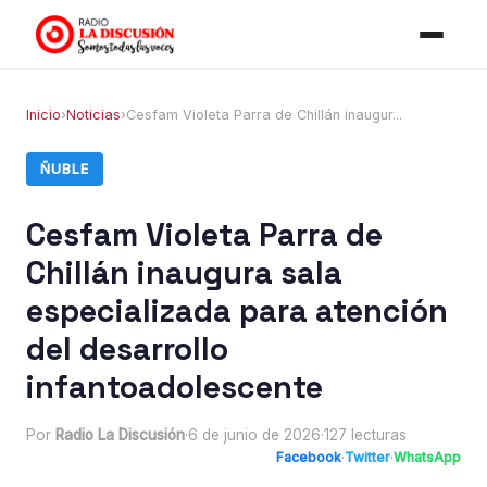
Inicio
›
Noticias
›
Cesfam Violeta Parra de Chillán inaugur...
ÑUBLE
Cesfam Violeta Parra de
Chillán inaugura sala
especializada para atención
del desarrollo
infantoadolescente
Por
Radio La Discusión
·
6 de junio de 2026
·
127 lecturas
Facebook
·
Twitter
·
WhatsApp