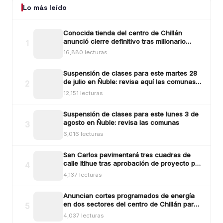
Lo más leído
Conocida tienda del centro de Chillán
anunció cierre definitivo tras millonario
1
robo ocurrido la madrugada del reciente
16,880 lecturas
lunes
Suspensión de clases para este martes 28
de julio en Ñuble: revisa aquí las comunas y
2
sectores
12,151 lecturas
Suspensión de clases para este lunes 3 de
agosto en Ñuble: revisa las comunas
3
6,016 lecturas
San Carlos pavimentará tres cuadras de
calle Itihue tras aprobación de proyecto por
4
más de $554 millones
4,137 lecturas
Anuncian cortes programados de energía
en dos sectores del centro de Chillán para
5
este viernes
4,037 lecturas