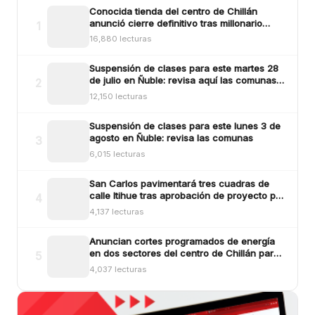
Conocida tienda del centro de Chillán
anunció cierre definitivo tras millonario
1
robo ocurrido la madrugada del reciente
16,880 lecturas
lunes
Suspensión de clases para este martes 28
de julio en Ñuble: revisa aquí las comunas y
2
sectores
12,150 lecturas
Suspensión de clases para este lunes 3 de
agosto en Ñuble: revisa las comunas
3
6,015 lecturas
San Carlos pavimentará tres cuadras de
calle Itihue tras aprobación de proyecto por
4
más de $554 millones
4,137 lecturas
Anuncian cortes programados de energía
en dos sectores del centro de Chillán para
5
este viernes
4,037 lecturas