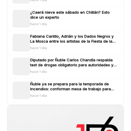
¿Caerá nieve este sábado en Chillán? Esto
dice un experto
hace 1 día
Fabiana Cantilo, Adrián y los Dados Negros y
La Mosca entre los artistas de la Fiesta de la
Longaniza Chillán 2026
hace 1 día
Diputado por Ñuble Carlos Chandía respalda
test de drogas obligatorio para autoridades y
funcionarios públicos
hace 1 día
Ñuble ya se prepara para la temporada de
incendios: conforman mesa de trabajo para
enfrentar los siniestros
hace 1 día