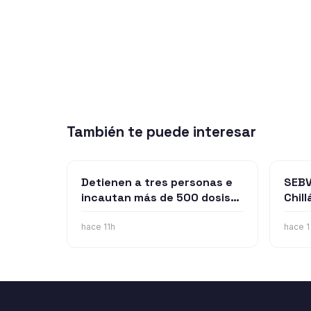
También te puede interesar
Detienen a tres personas e
SEBV
incautan más de 500 dosis
Chill
de droga en operativo por
clon
microtráfico en Bulne
ocup
hace 11h
hace 1