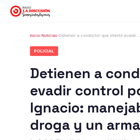
Inicio
›
Noticias
›
Detienen a conductor que intentó evadir ..
POLICIAL
Detienen a cond
evadir control p
Ignacio: maneja
droga y un arma