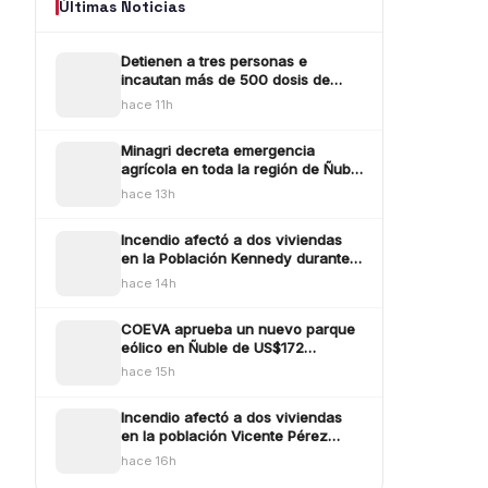
Últimas Noticias
Detienen a tres personas e
incautan más de 500 dosis de
droga en operativo por
hace 11h
microtráfico en Bulne
Minagri decreta emergencia
agrícola en toda la región de Ñuble
tras efectos provocados por los
hace 13h
sistemas frontlaes
Incendio afectó a dos viviendas
en la Población Kennedy durante
este jueves
hace 14h
COEVA aprueba un nuevo parque
eólico en Ñuble de US$172
millones emplazado en Ñiquén y
hace 15h
San Carlos
Incendio afectó a dos viviendas
en la población Vicente Pérez
Rosales de Chillán
hace 16h