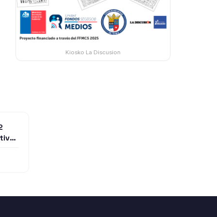
Kiosko La Discusion
2
tivos
lnes