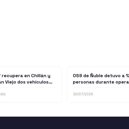
 recupera en Chillán y
OS9 de Ñuble detuvo a 1
án Viejo dos vehículos
personas durante opera
ados y detiene a sus
realizados en Chillán, Bu
antes
y San Carlos
 día
30/07/2026