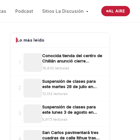
tas
Podcast
Sitios La Discusión
AL AIRE
Lo más leído
Conocida tienda del centro de
Chillán anunció cierre
1
definitivo tras millonario robo
16,832 lecturas
ocurrido la madrugada del
reciente lunes
Suspensión de clases para
este martes 28 de julio en
2
Ñuble: revisa aquí las comunas
12,132 lecturas
y sectores
Suspensión de clases para
este lunes 3 de agosto en
3
Ñuble: revisa las comunas
5,973 lecturas
San Carlos pavimentará tres
cuadras de calle Itihue tras
4