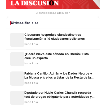
Clasificados La Discusión
Últimas Noticias
Clausuran hospedaje clandestino tras
fiscalización a 19 ciudadanos bolivianos
hace 1 día
¿Caerá nieve este sábado en Chillán? Esto
dice un experto
hace 1 día
Fabiana Cantilo, Adrián y los Dados Negros y
La Mosca entre los artistas de la Fiesta de la
Longaniza Chillán 2026
hace 1 día
Diputado por Ñuble Carlos Chandía respalda
test de drogas obligatorio para autoridades y
funcionarios públicos
hace 1 día