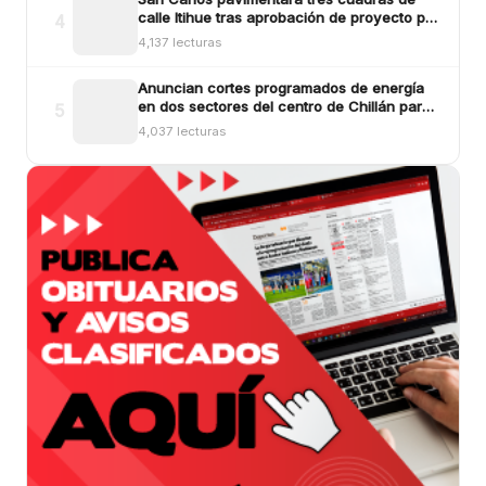
calle Itihue tras aprobación de proyecto por
4
más de $554 millones
4,137 lecturas
Anuncian cortes programados de energía
en dos sectores del centro de Chillán para
5
este viernes
4,037 lecturas