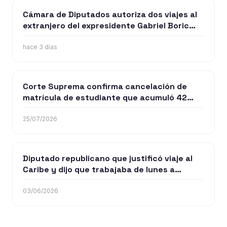
Cámara de Diputados autoriza dos viajes al
extranjero del expresidente Gabriel Boric
durante agosto
hace 3 días
Corte Suprema confirma cancelación de
matrícula de estudiante que acumuló 42
anotaciones negativas
25/07/2026
Diputado republicano que justificó viaje al
Caribe y dijo que trabajaba de lunes a
miércoles ahora pide disculpas: “El trabajo
es 24/7"
03/06/2026