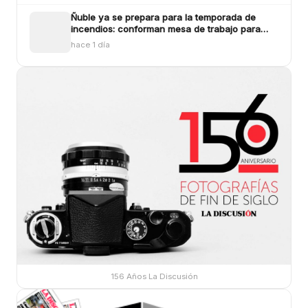
Ñuble ya se prepara para la temporada de
incendios: conforman mesa de trabajo para
enfrentar los siniestros
hace 1 día
156 Años La Discusión