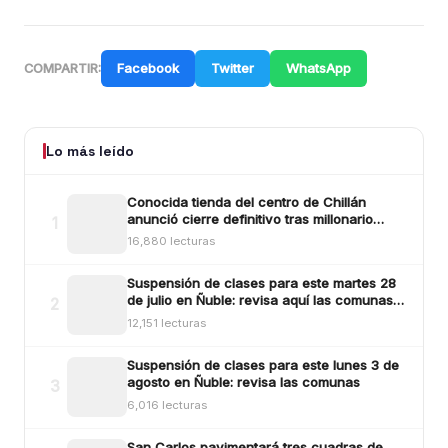
Facebook
Twitter
WhatsApp
COMPARTIR:
Lo más leído
Conocida tienda del centro de Chillán
anunció cierre definitivo tras millonario
1
robo ocurrido la madrugada del reciente
16,880 lecturas
lunes
Suspensión de clases para este martes 28
de julio en Ñuble: revisa aquí las comunas y
2
sectores
12,151 lecturas
Suspensión de clases para este lunes 3 de
agosto en Ñuble: revisa las comunas
3
6,016 lecturas
San Carlos pavimentará tres cuadras de