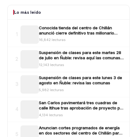
Lo más leído
Conocida tienda del centro de Chillán
anunció cierre definitivo tras millonario
1
robo ocurrido la madrugada del reciente
16,842 lecturas
lunes
Suspensión de clases para este martes 28
de julio en Ñuble: revisa aquí las comunas y
2
sectores
12,143 lecturas
Suspensión de clases para este lunes 3 de
agosto en Ñuble: revisa las comunas
3
5,982 lecturas
San Carlos pavimentará tres cuadras de
calle Itihue tras aprobación de proyecto por
4
más de $554 millones
4,134 lecturas
Anuncian cortes programados de energía
en dos sectores del centro de Chillán para
5