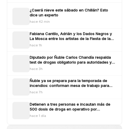
¿Caerá nieve este sábado en Chillán? Esto
dice un experto
hace 42 min
Fabiana Cantilo, Adrián y los Dados Negros y
La Mosca entre los artistas de la Fiesta de la
Longaniza Chillán 2026
hace 1h
Diputado por Ñuble Carlos Chandía respalda
test de drogas obligatorio para autoridades y
funcionarios públicos
hace 3h
Ñuble ya se prepara para la temporada de
incendios: conforman mesa de trabajo para
enfrentar los siniestros
hace 7h
Detienen a tres personas e incautan más de
500 dosis de droga en operativo por
microtráfico en Bulne
hace 1 día