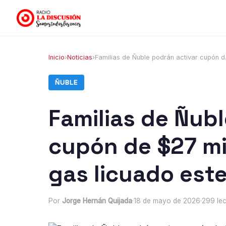
Inicio
›
Noticias
›
Familias de Ñuble podrán activar cupón d.
ÑUBLE
Familias de Ñubl
cupón de $27 mi
gas licuado este
Por
Jorge Hernán Quijada
·
18 de mayo de 2026
·
299 lec