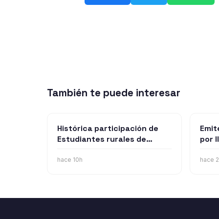
También te puede interesar
Histórica participación de
Emit
Estudiantes rurales de
por 
Punilla los llevará al mundial
de t
de robótica en Estados
dura
hace 10h
hace 
Unidos
miér