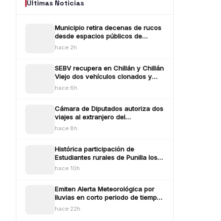
Últimas Noticias
Municipio retira decenas de rucos
desde espacios públicos de
Chillán durante las últimas dos
hace 2h
semanas
SEBV recupera en Chillán y Chillán
Viejo dos vehículos clonados y
detiene a sus ocupantes
hace 6h
Cámara de Diputados autoriza dos
viajes al extranjero del
expresidente Gabriel Boric durante
hace 8h
agosto
Histórica participación de
Estudiantes rurales de Punilla los
llevará al mundial de robótica en
hace 10h
Estados Unidos
Emiten Alerta Meteorológica por
lluvias en corto periodo de tiempo
para Ñuble durante la tarde de
hace 22h
este miércoles