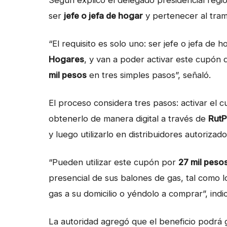
Según explicó el delegado presidencial regi
ser
jefe o jefa de hogar
y pertenecer al tram
“El requisito es solo uno: ser jefe o jefa de 
Hogares
, y van a poder activar este cupón
mil pesos
en tres simples pasos”, señaló.
El proceso considera tres pasos: activar el
obtenerlo de manera digital a través de
RutP
y luego utilizarlo en distribuidores autorizad
“Pueden utilizar este cupón por
27 mil peso
presencial de sus balones de gas, tal como lo
gas a su domicilio o yéndolo a comprar”, ind
La autoridad agregó que el beneficio podrá g