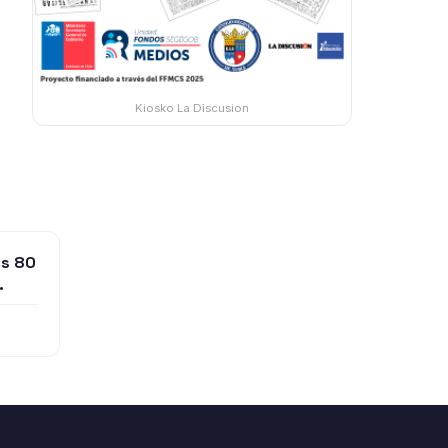
Kiosko La Discusion
os 80