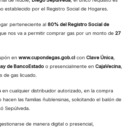
onal de Ñuble,
Diego Sepúlveda
, el único requisito es
o establecido por el Registro Social de Hogares.
hogar perteneciente al
80% del Registro Social de
 que nos va a permitir comprar gas por un monto de
27
 cupón en
www.cupondegas.gob.cl
con
Clave Única
,
ay de BancoEstado
o presencialmente en
CajaVecina
,
os de gas licuado.
s
en cualquier distribuidor autorizado, en la compra
 hacen las familias ñublensinas, solicitando el balón de
icó Sepúlveda.
estionarse de manera digital o presencial,