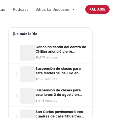
tas
Podcast
Sitios La Discusión
AL AIRE
Lo más leído
Conocida tienda del centro de
Chillán anunció cierre
1
definitivo tras millonario robo
16,815 lecturas
ocurrido la madrugada del
reciente lunes
Suspensión de clases para
este martes 28 de julio en
2
Ñuble: revisa aquí las comunas
12,128 lecturas
y sectores
Suspensión de clases para
este lunes 3 de agosto en
3
Ñuble: revisa las comunas
5,946 lecturas
San Carlos pavimentará tres
cuadras de calle Itihue tras
4