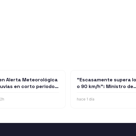
en Alerta Meteorológica
"Escasamente supera l
lluvias en corto periodo
o 90 km/h": Ministro de
iempo para Ñuble
Transportes enfrenta
nte la tarde de este
críticas por cambiar su
22h
hace 1 día
coles
postura sobre el tren
Santiago-Chillán