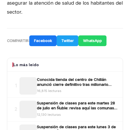
asegurar la atención de salud de los habitantes del
sector.
Facebook
Twitter
WhatsApp
COMPARTIR:
Lo más leído
Conocida tienda del centro de Chillán
anunció cierre definitivo tras millonario
1
robo ocurrido la madrugada del reciente
16,815 lecturas
lunes
Suspensión de clases para este martes 28
de julio en Ñuble: revisa aquí las comunas y
2
sectores
12,130 lecturas
Suspensión de clases para este lunes 3 de