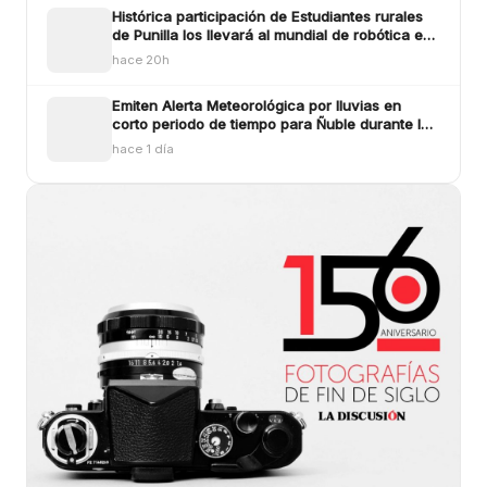
Histórica participación de Estudiantes rurales
de Punilla los llevará al mundial de robótica en
Estados Unidos
hace 20h
Emiten Alerta Meteorológica por lluvias en
corto periodo de tiempo para Ñuble durante la
tarde de este miércoles
hace 1 día