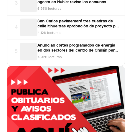
agosto en Ñuble: revisa las comunas
3
5,956 lecturas
San Carlos pavimentará tres cuadras de
calle Itihue tras aprobación de proyecto por
4
más de $554 millones
4,128 lecturas
Anuncian cortes programados de energía
en dos sectores del centro de Chillán para
5
este viernes
4,026 lecturas