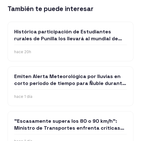
También te puede interesar
Histórica participación de Estudiantes
rurales de Punilla los llevará al mundial de
robótica en Estados Unidos
hace 20h
Emiten Alerta Meteorológica por lluvias en
corto periodo de tiempo para Ñuble durante
la tarde de este miércoles
hace 1 día
"Escasamente supera los 80 o 90 km/h":
Ministro de Transportes enfrenta críticas
por cambiar su postura sobre el tren