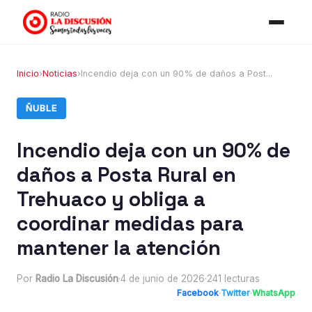
Inicio
›
Noticias
›
Incendio deja con un 90% de daños a Post...
ÑUBLE
Incendio deja con un 90% de
daños a Posta Rural en
Trehuaco y obliga a
coordinar medidas para
mantener la atención
Por
Radio La Discusión
·
4 de junio de 2026
·
241 lecturas
Facebook
·
Twitter
·
WhatsApp