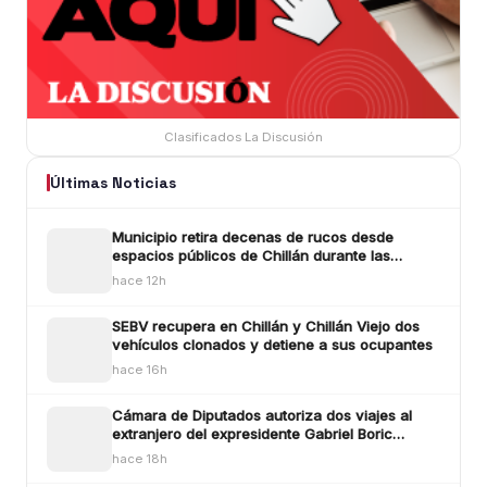
Clasificados La Discusión
Últimas Noticias
Municipio retira decenas de rucos desde
espacios públicos de Chillán durante las
últimas dos semanas
hace 12h
SEBV recupera en Chillán y Chillán Viejo dos
vehículos clonados y detiene a sus ocupantes
hace 16h
Cámara de Diputados autoriza dos viajes al
extranjero del expresidente Gabriel Boric
durante agosto
hace 18h