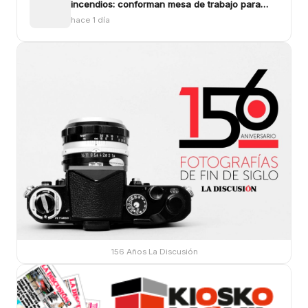
incendios: conforman mesa de trabajo para
enfrentar los siniestros
hace 1 día
156 Años La Discusión