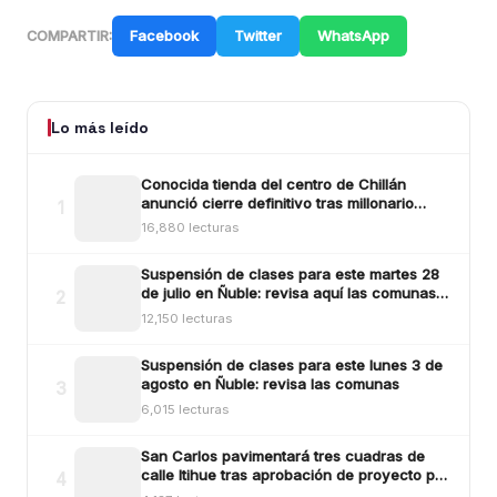
Facebook
Twitter
WhatsApp
COMPARTIR:
Lo más leído
Conocida tienda del centro de Chillán
anunció cierre definitivo tras millonario
1
robo ocurrido la madrugada del reciente
16,880 lecturas
lunes
Suspensión de clases para este martes 28
de julio en Ñuble: revisa aquí las comunas y
2
sectores
12,150 lecturas
Suspensión de clases para este lunes 3 de
agosto en Ñuble: revisa las comunas
3
6,015 lecturas
San Carlos pavimentará tres cuadras de
calle Itihue tras aprobación de proyecto por
4
más de $554 millones