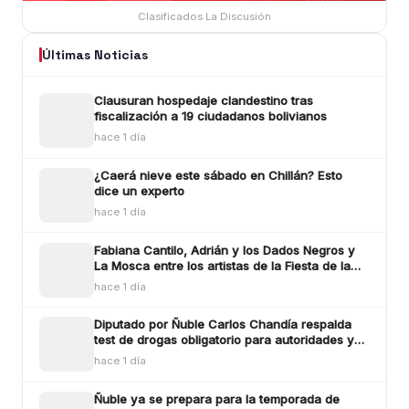
Clasificados La Discusión
Últimas Noticias
Clausuran hospedaje clandestino tras
fiscalización a 19 ciudadanos bolivianos
hace 1 día
¿Caerá nieve este sábado en Chillán? Esto
dice un experto
hace 1 día
Fabiana Cantilo, Adrián y los Dados Negros y
La Mosca entre los artistas de la Fiesta de la
Longaniza Chillán 2026
hace 1 día
Diputado por Ñuble Carlos Chandía respalda
test de drogas obligatorio para autoridades y
funcionarios públicos
hace 1 día
Ñuble ya se prepara para la temporada de