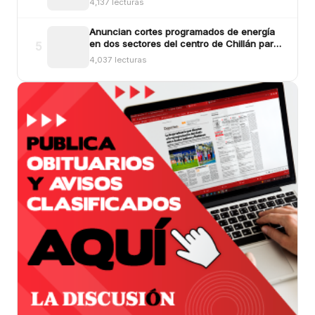
4,137 lecturas
Anuncian cortes programados de energía
en dos sectores del centro de Chillán para
5
este viernes
4,037 lecturas