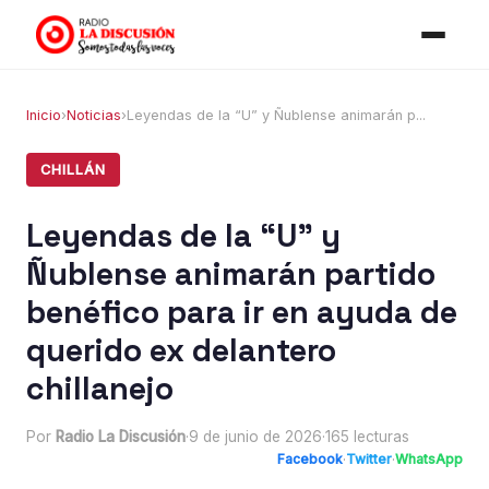
Inicio
›
Noticias
›
Leyendas de la “U” y Ñublense animarán p...
CHILLÁN
Leyendas de la “U” y
Ñublense animarán partido
benéfico para ir en ayuda de
querido ex delantero
chillanejo
Por
Radio La Discusión
·
9 de junio de 2026
·
165 lecturas
Facebook
·
Twitter
·
WhatsApp