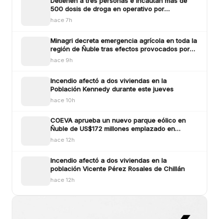
Detienen a tres personas e incautan más de
500 dosis de droga en operativo por
microtráfico en Bulne
hace 7h
Minagri decreta emergencia agrícola en toda la
región de Ñuble tras efectos provocados por
los sistemas frontlaes
hace 9h
Incendio afectó a dos viviendas en la
Población Kennedy durante este jueves
hace 10h
COEVA aprueba un nuevo parque eólico en
Ñuble de US$172 millones emplazado en
Ñiquén y San Carlos
hace 12h
Incendio afectó a dos viviendas en la
población Vicente Pérez Rosales de Chillán
hace 12h