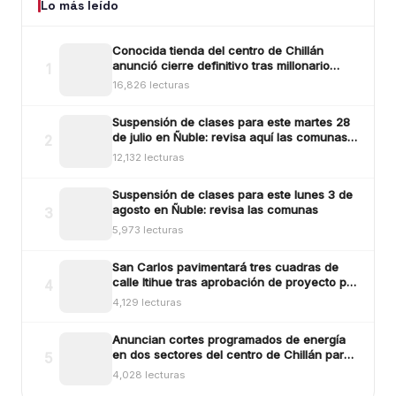
Lo más leído
Conocida tienda del centro de Chillán
anunció cierre definitivo tras millonario
1
robo ocurrido la madrugada del reciente
16,826 lecturas
lunes
Suspensión de clases para este martes 28
de julio en Ñuble: revisa aquí las comunas y
2
sectores
12,132 lecturas
Suspensión de clases para este lunes 3 de
agosto en Ñuble: revisa las comunas
3
5,973 lecturas
San Carlos pavimentará tres cuadras de
calle Itihue tras aprobación de proyecto por
4
más de $554 millones
4,129 lecturas
Anuncian cortes programados de energía
en dos sectores del centro de Chillán para
5
este viernes
4,028 lecturas