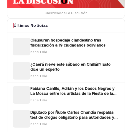
Clasificados La Discusión
Últimas Noticias
Clausuran hospedaje clandestino tras
fiscalización a 19 ciudadanos bolivianos
hace 1 día
¿Caerá nieve este sábado en Chillán? Esto
dice un experto
hace 1 día
Fabiana Cantilo, Adrián y los Dados Negros y
La Mosca entre los artistas de la Fiesta de la
Longaniza Chillán 2026
hace 1 día
Diputado por Ñuble Carlos Chandía respalda
test de drogas obligatorio para autoridades y
funcionarios públicos
hace 1 día