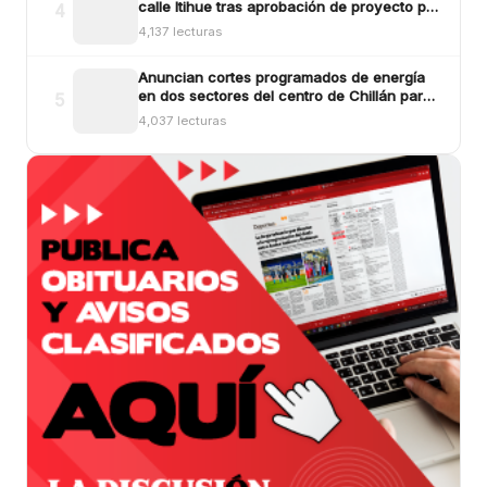
calle Itihue tras aprobación de proyecto por
4
más de $554 millones
4,137 lecturas
Anuncian cortes programados de energía
en dos sectores del centro de Chillán para
5
este viernes
4,037 lecturas