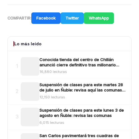
Facebook
Twitter
WhatsApp
COMPARTIR:
Lo más leído
Conocida tienda del centro de Chillán
anunció cierre definitivo tras millonario
1
robo ocurrido la madrugada del reciente
16,880 lecturas
lunes
Suspensión de clases para este martes 28
de julio en Ñuble: revisa aquí las comunas y
2
sectores
12,150 lecturas
Suspensión de clases para este lunes 3 de
agosto en Ñuble: revisa las comunas
3
6,015 lecturas
San Carlos pavimentará tres cuadras de