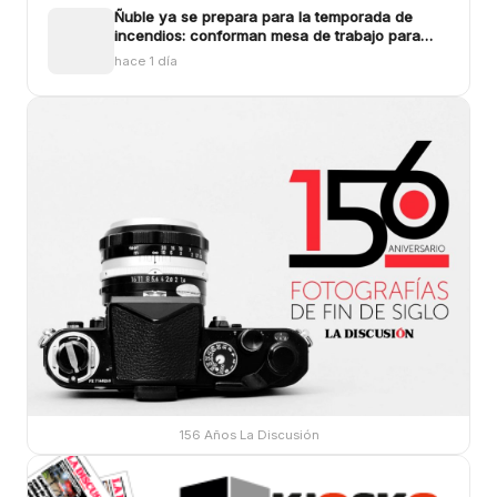
Ñuble ya se prepara para la temporada de
incendios: conforman mesa de trabajo para
enfrentar los siniestros
hace 1 día
156 Años La Discusión