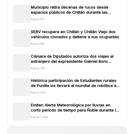
Municipio retira decenas de rucos desde
espacios públicos de Chillán durante las
últimas dos semanas
hace 5h
SEBV recupera en Chillán y Chillán Viejo dos
vehículos clonados y detiene a sus ocupantes
hace 9h
Cámara de Diputados autoriza dos viajes al
extranjero del expresidente Gabriel Boric
durante agosto
hace 11h
Histórica participación de Estudiantes rurales
de Punilla los llevará al mundial de robótica en
Estados Unidos
hace 12h
Emiten Alerta Meteorológica por lluvias en
corto periodo de tiempo para Ñuble durante la
tarde de este miércoles
hace 1 día