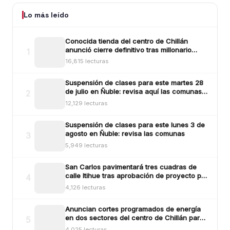
Lo más leído
Conocida tienda del centro de Chillán
anunció cierre definitivo tras millonario
1
robo ocurrido la madrugada del reciente
16,815 lecturas
lunes
Suspensión de clases para este martes 28
de julio en Ñuble: revisa aquí las comunas y
2
sectores
12,129 lecturas
Suspensión de clases para este lunes 3 de
agosto en Ñuble: revisa las comunas
3
5,949 lecturas
San Carlos pavimentará tres cuadras de
calle Itihue tras aprobación de proyecto por
4
más de $554 millones
4,126 lecturas
Anuncian cortes programados de energía
en dos sectores del centro de Chillán para
5
este viernes
4,025 lecturas