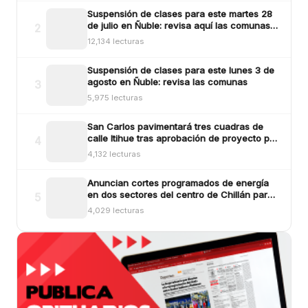
Suspensión de clases para este martes 28
de julio en Ñuble: revisa aquí las comunas y
2
sectores
12,134 lecturas
Suspensión de clases para este lunes 3 de
agosto en Ñuble: revisa las comunas
3
5,975 lecturas
San Carlos pavimentará tres cuadras de
calle Itihue tras aprobación de proyecto por
4
más de $554 millones
4,132 lecturas
Anuncian cortes programados de energía
en dos sectores del centro de Chillán para
5
este viernes
4,029 lecturas