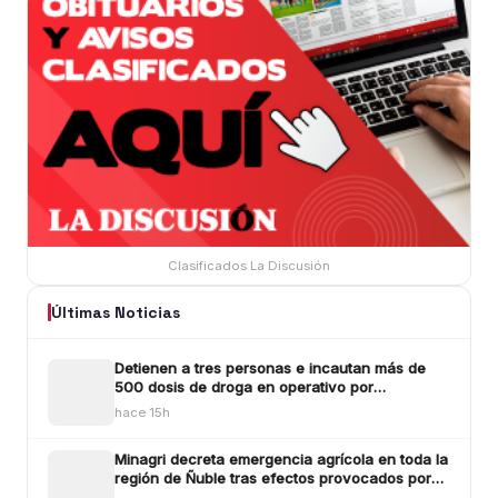
Clasificados La Discusión
Últimas Noticias
Detienen a tres personas e incautan más de
500 dosis de droga en operativo por
microtráfico en Bulne
hace 15h
Minagri decreta emergencia agrícola en toda la
región de Ñuble tras efectos provocados por
los sistemas frontlaes