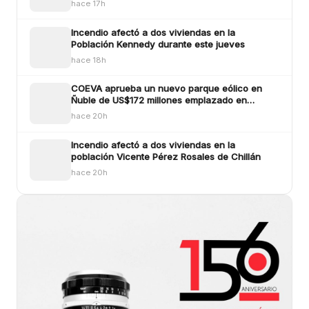
hace 17h
Incendio afectó a dos viviendas en la
Población Kennedy durante este jueves
hace 18h
COEVA aprueba un nuevo parque eólico en
Ñuble de US$172 millones emplazado en
Ñiquén y San Carlos
hace 20h
Incendio afectó a dos viviendas en la
población Vicente Pérez Rosales de Chillán
hace 20h