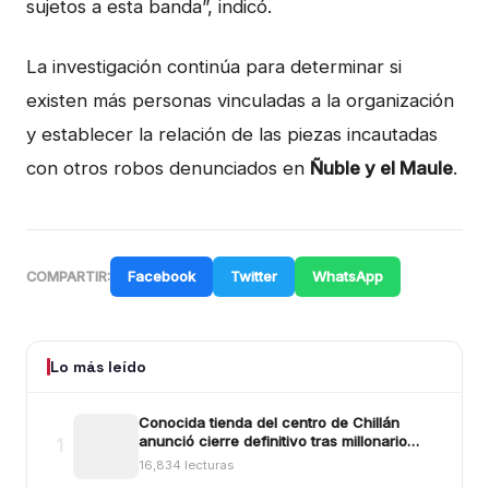
sujetos a esta banda”, indicó.
La investigación continúa para determinar si
existen más personas vinculadas a la organización
y establecer la relación de las piezas incautadas
con otros robos denunciados en
Ñuble y el Maule
.
Facebook
Twitter
WhatsApp
COMPARTIR:
Lo más leído
Conocida tienda del centro de Chillán
anunció cierre definitivo tras millonario
1
robo ocurrido la madrugada del reciente
16,834 lecturas
lunes