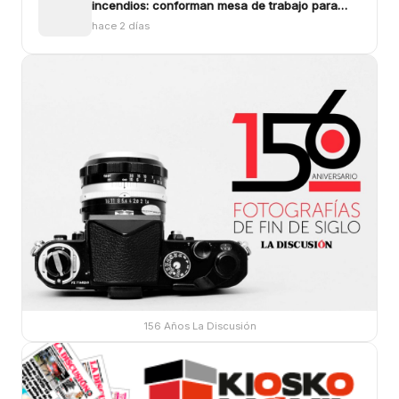
incendios: conforman mesa de trabajo para
enfrentar los siniestros
hace 2 días
156 Años La Discusión