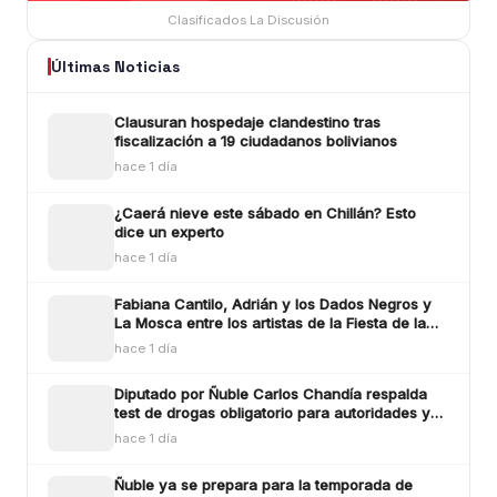
Clasificados La Discusión
Últimas Noticias
Clausuran hospedaje clandestino tras
fiscalización a 19 ciudadanos bolivianos
hace 1 día
¿Caerá nieve este sábado en Chillán? Esto
dice un experto
hace 1 día
Fabiana Cantilo, Adrián y los Dados Negros y
La Mosca entre los artistas de la Fiesta de la
Longaniza Chillán 2026
hace 1 día
Diputado por Ñuble Carlos Chandía respalda
test de drogas obligatorio para autoridades y
funcionarios públicos
hace 1 día
Ñuble ya se prepara para la temporada de