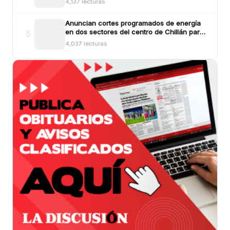
4,137 lecturas
Anuncian cortes programados de energía
en dos sectores del centro de Chillán para
5
este viernes
4,037 lecturas