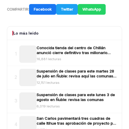
Facebook
Twitter
WhatsApp
COMPARTIR:
Lo más leído
Conocida tienda del centro de Chillán
anunció cierre definitivo tras millonario
1
robo ocurrido la madrugada del reciente
16,881 lecturas
lunes
Suspensión de clases para este martes 28
de julio en Ñuble: revisa aquí las comunas y
2
sectores
12,151 lecturas
Suspensión de clases para este lunes 3 de
agosto en Ñuble: revisa las comunas
3
6,019 lecturas
San Carlos pavimentará tres cuadras de
calle Itihue tras aprobación de proyecto por
4
más de $554 millones