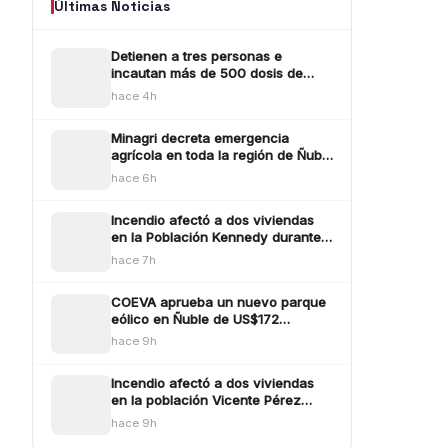
Últimas Noticias
Detienen a tres personas e
incautan más de 500 dosis de
droga en operativo por
hace 4h
microtráfico en Bulne
Minagri decreta emergencia
agrícola en toda la región de Ñuble
tras efectos provocados por los
hace 6h
sistemas frontlaes
Incendio afectó a dos viviendas
en la Población Kennedy durante
este jueves
hace 7h
COEVA aprueba un nuevo parque
eólico en Ñuble de US$172
millones emplazado en Ñiquén y
hace 9h
San Carlos
Incendio afectó a dos viviendas
en la población Vicente Pérez
Rosales de Chillán
hace 9h