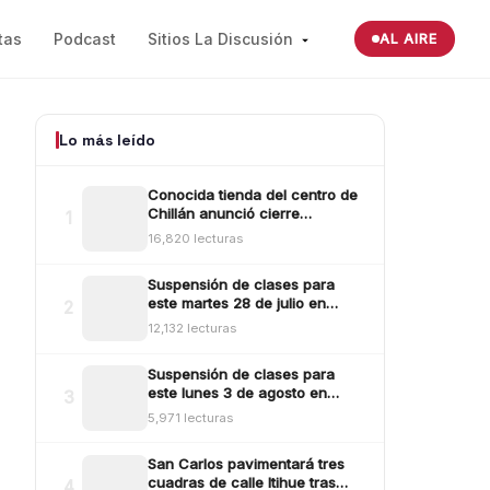
tas
Podcast
Sitios La Discusión
AL AIRE
Lo más leído
Conocida tienda del centro de
Chillán anunció cierre
1
definitivo tras millonario robo
16,820 lecturas
ocurrido la madrugada del
reciente lunes
Suspensión de clases para
este martes 28 de julio en
2
Ñuble: revisa aquí las comunas
12,132 lecturas
y sectores
Suspensión de clases para
este lunes 3 de agosto en
3
Ñuble: revisa las comunas
5,971 lecturas
San Carlos pavimentará tres
cuadras de calle Itihue tras
4