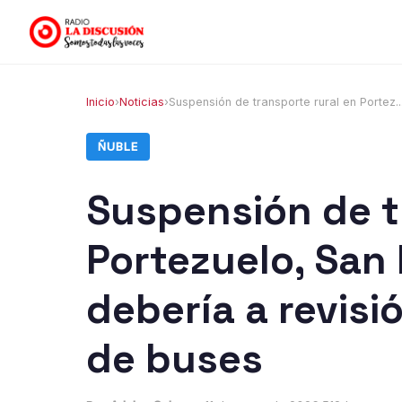
Inicio
›
Noticias
›
Suspensión de transporte rural en Portez..
ÑUBLE
Suspensión de t
Portezuelo, San 
debería a revisi
de buses