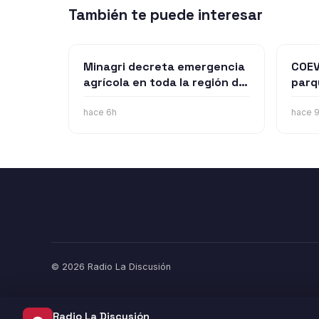
También te puede interesar
Minagri decreta emergencia
COEV
agrícola en toda la región de
parq
Ñuble tras efectos
US$1
provocados por los sistemas
en Ñ
hace 6h
hace 
frontlaes
© 2026 Radio La Discusión
Radio La Discusión