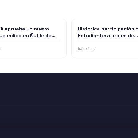
A aprueba un nuevo
Histórica participación 
ue eólico en Ñuble de
Estudiantes rurales de
72 millones emplazado
Punilla los llevará al mun
iquén y San Carlos
de robótica en Estados
9h
hace 1 día
Unidos