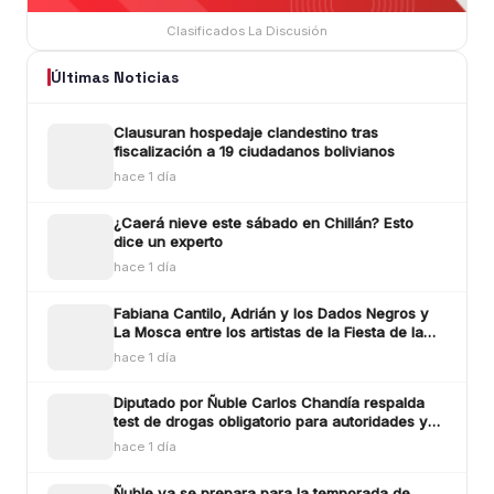
Clasificados La Discusión
Últimas Noticias
Clausuran hospedaje clandestino tras
fiscalización a 19 ciudadanos bolivianos
hace 1 día
¿Caerá nieve este sábado en Chillán? Esto
dice un experto
hace 1 día
Fabiana Cantilo, Adrián y los Dados Negros y
La Mosca entre los artistas de la Fiesta de la
Longaniza Chillán 2026
hace 1 día
Diputado por Ñuble Carlos Chandía respalda
test de drogas obligatorio para autoridades y
funcionarios públicos
hace 1 día
Ñuble ya se prepara para la temporada de