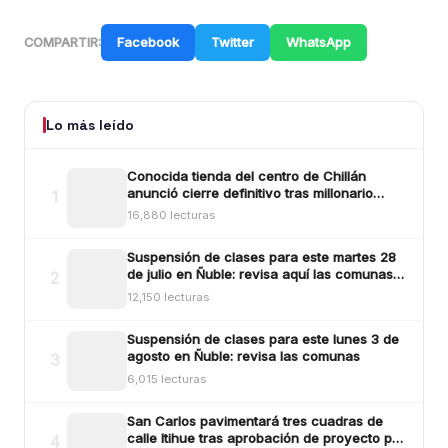
Facebook
Twitter
WhatsApp
COMPARTIR:
Lo más leído
Conocida tienda del centro de Chillán
anunció cierre definitivo tras millonario
1
robo ocurrido la madrugada del reciente
16,880 lecturas
lunes
Suspensión de clases para este martes 28
de julio en Ñuble: revisa aquí las comunas y
2
sectores
12,150 lecturas
Suspensión de clases para este lunes 3 de
agosto en Ñuble: revisa las comunas
3
6,015 lecturas
San Carlos pavimentará tres cuadras de
calle Itihue tras aprobación de proyecto por
4