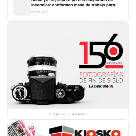
incendios: conforman mesa de trabajo para
enfrentar los siniestros
hace 1 día
156 Años La Discusión