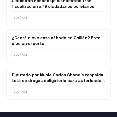
Clausuran hospedaje clandestino tras
fiscalización a 19 ciudadanos bolivianos
hace 1 día
¿Caerá nieve este sábado en Chillán? Esto
dice un experto
hace 1 día
Diputado por Ñuble Carlos Chandía respalda
test de drogas obligatorio para autoridades
y funcionarios públicos
hace 1 día