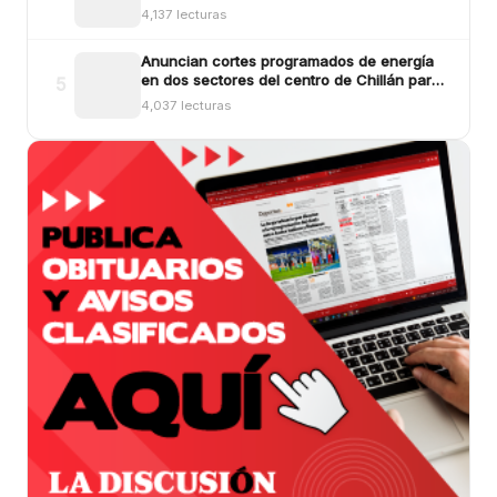
más de $554 millones
4,137 lecturas
Anuncian cortes programados de energía
en dos sectores del centro de Chillán para
5
este viernes
4,037 lecturas