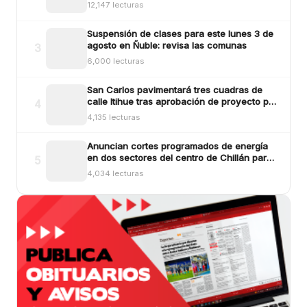
sectores
12,147 lecturas
Suspensión de clases para este lunes 3 de
agosto en Ñuble: revisa las comunas
3
6,000 lecturas
San Carlos pavimentará tres cuadras de
calle Itihue tras aprobación de proyecto por
4
más de $554 millones
4,135 lecturas
Anuncian cortes programados de energía
en dos sectores del centro de Chillán para
5
este viernes
4,034 lecturas