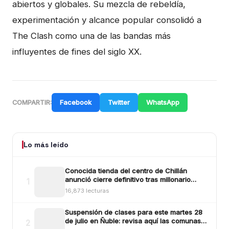
abiertos y globales. Su mezcla de rebeldía,
experimentación y alcance popular consolidó a
The Clash como una de las bandas más
influyentes de fines del siglo XX.
Facebook
Twitter
WhatsApp
COMPARTIR:
Lo más leído
Conocida tienda del centro de Chillán
anunció cierre definitivo tras millonario
1
robo ocurrido la madrugada del reciente
16,873 lecturas
lunes
Suspensión de clases para este martes 28
de julio en Ñuble: revisa aquí las comunas y
2