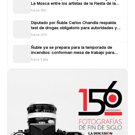
La Mosca entre los artistas de la Fiesta de la
Longaniza Chillán 2026
hace 18h
Diputado por Ñuble Carlos Chandía respalda
test de drogas obligatorio para autoridades y
funcionarios públicos
hace 20h
Ñuble ya se prepara para la temporada de
incendios: conforman mesa de trabajo para
enfrentar los siniestros
hace 1 día