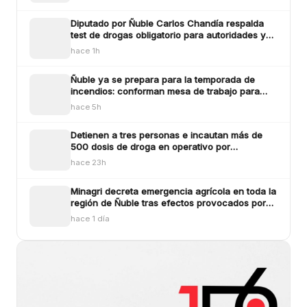
Diputado por Ñuble Carlos Chandía respalda
test de drogas obligatorio para autoridades y
funcionarios públicos
hace 1h
Ñuble ya se prepara para la temporada de
incendios: conforman mesa de trabajo para
enfrentar los siniestros
hace 5h
Detienen a tres personas e incautan más de
500 dosis de droga en operativo por
microtráfico en Bulne
hace 23h
Minagri decreta emergencia agrícola en toda la
región de Ñuble tras efectos provocados por
los sistemas frontlaes
hace 1 día