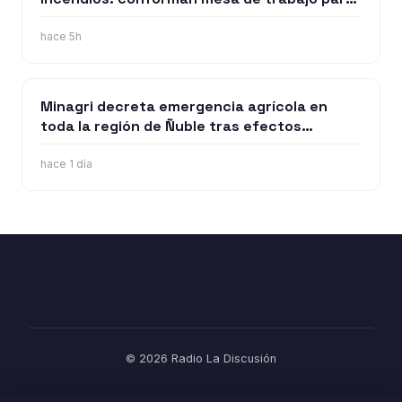
enfrentar los siniestros
hace 5h
Minagri decreta emergencia agrícola en
toda la región de Ñuble tras efectos
provocados por los sistemas frontlaes
hace 1 día
© 2026 Radio La Discusión