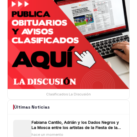
Clasificados La Discusión
Últimas Noticias
Fabiana Cantilo, Adrián y los Dados Negros y
La Mosca entre los artistas de la Fiesta de la
Longaniza Chillán 2026
hace un momento