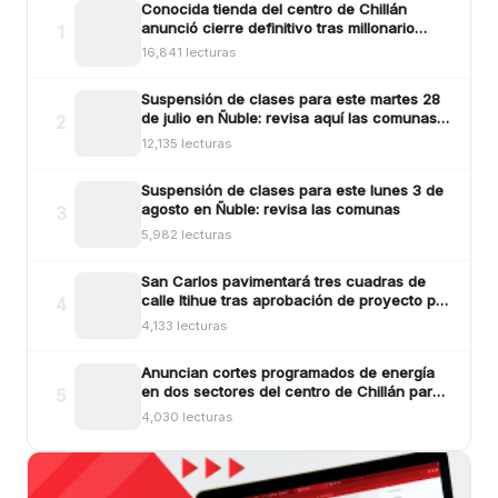
Conocida tienda del centro de Chillán
anunció cierre definitivo tras millonario
1
robo ocurrido la madrugada del reciente
16,841 lecturas
lunes
Suspensión de clases para este martes 28
de julio en Ñuble: revisa aquí las comunas y
2
sectores
12,135 lecturas
Suspensión de clases para este lunes 3 de
agosto en Ñuble: revisa las comunas
3
5,982 lecturas
San Carlos pavimentará tres cuadras de
calle Itihue tras aprobación de proyecto por
4
más de $554 millones
4,133 lecturas
Anuncian cortes programados de energía
en dos sectores del centro de Chillán para
5
este viernes
4,030 lecturas