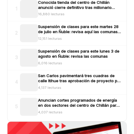
Conocida tienda del centro de Chillán
anunció cierre definitivo tras millonario
1
robo ocurrido la madrugada del reciente
16,880 lecturas
lunes
Suspensión de clases para este martes 28
de julio en Ñuble: revisa aquí las comunas y
2
sectores
12,151 lecturas
Suspensión de clases para este lunes 3 de
agosto en Ñuble: revisa las comunas
3
6,016 lecturas
San Carlos pavimentará tres cuadras de
calle Itihue tras aprobación de proyecto por
4
más de $554 millones
4,137 lecturas
Anuncian cortes programados de energía
en dos sectores del centro de Chillán para
5
este viernes
4,037 lecturas