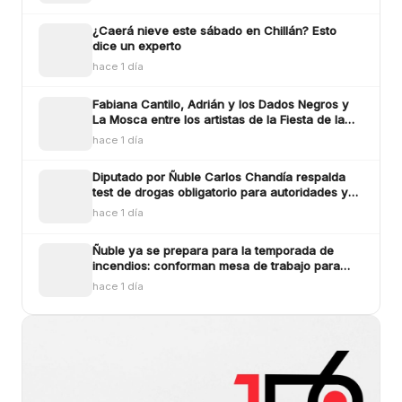
¿Caerá nieve este sábado en Chillán? Esto
dice un experto
hace 1 día
Fabiana Cantilo, Adrián y los Dados Negros y
La Mosca entre los artistas de la Fiesta de la
Longaniza Chillán 2026
hace 1 día
Diputado por Ñuble Carlos Chandía respalda
test de drogas obligatorio para autoridades y
funcionarios públicos
hace 1 día
Ñuble ya se prepara para la temporada de
incendios: conforman mesa de trabajo para
enfrentar los siniestros
hace 1 día