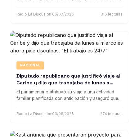
sus posibles riesgos para la salud.
Radio La Discusión
·
06/07/2026
316 lecturas
NACIONAL
Diputado republicano que justificó viaje al
Caribe y dijo que trabajaba de lunes a
miércoles ahora pide disculpas: “El trabajo
El parlamentario atribuyó su viaje a una actividad
es 24/7"
familiar planificada con anticipación y aseguró que
su trabajo como diputado se ejerce de lunes a
domingo.
Radio La Discusión
·
03/06/2026
274 lecturas