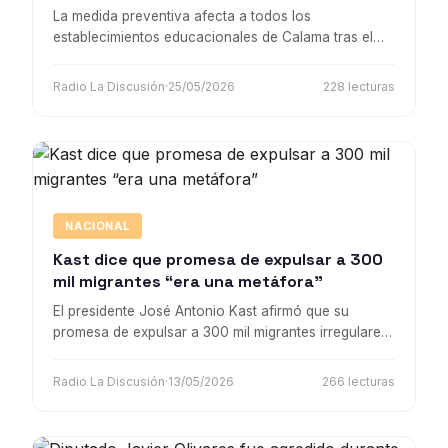
La medida preventiva afecta a todos los
establecimientos educacionales de Calama tras el
fuerte movimiento telúrico registrado la tarde de este
lunes.
Radio La Discusión
·
25/05/2026
228 lecturas
NACIONAL
Kast dice que promesa de expulsar a 300
mil migrantes “era una metáfora”
El presidente José Antonio Kast afirmó que su
promesa de expulsar a 300 mil migrantes irregulares
“el primer día” de gobierno debía entenderse como
una “metáfora”.
Radio La Discusión
·
13/05/2026
266 lecturas