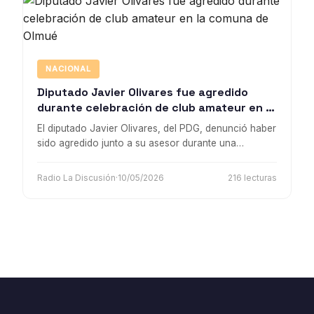
NACIONAL
Diputado Javier Olivares fue agredido
durante celebración de club amateur en la
comuna de Olmué
El diputado Javier Olivares, del PDG, denunció haber
sido agredido junto a su asesor durante una
celebración de un club de fútbol amateur en Olmué.
Carabineros informó que los responsables huyeron
Radio La Discusión
·
10/05/2026
216 lecturas
y el caso quedó bajo investigación.